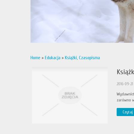
Home
»
Edukacja
»
Książki, Czasopisma
Książ
2016-09-21
Wydawnictw
zarówno wś
Czytaj 