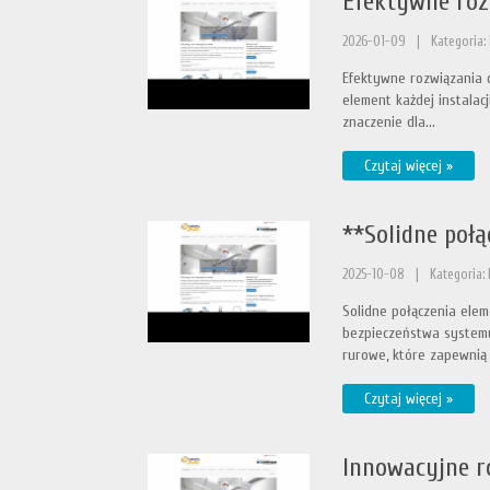
Efektywne roz
2026-01-09
|
Kategoria:
Efektywne rozwiązania d
element każdej instalac
znaczenie dla...
Czytaj więcej »
**Solidne poł
2025-10-08
|
Kategoria:
Solidne połączenia elem
bezpieczeństwa systemu
rurowe, które zapewnią 
Czytaj więcej »
Innowacyjne r