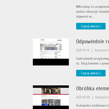
Mikroskop to urządzenie
można zobaczyć niewido
używane w...
Czytaj więcej »
Odpowiednie r
2023-09-12
|
Kategoria:
Sami pewnie przyznamy c
to. Tutaj bowiem z pewn
Czytaj więcej »
Obróbka elem
2023-02-06
|
Kategoria:
Śrutownica turbinowa to