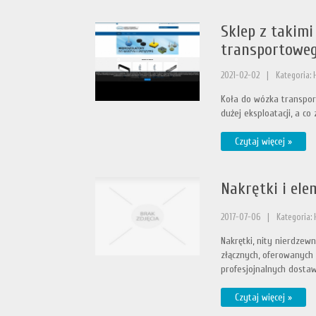
Sklep z takimi
transportowe
2021-02-02
|
Kategoria:
Koła do wózka transpor
dużej eksploatacji, a co 
Czytaj więcej »
Nakrętki i ele
2017-07-06
|
Kategoria:
Nakrętki, nity nierdzew
złącznych, oferowanych 
profesjojnalnych dosta
Czytaj więcej »