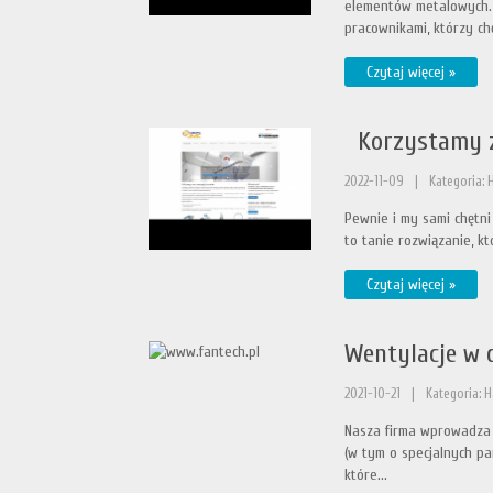
elementów metalowych. 
pracownikami, którzy chę
Czytaj więcej »
Korzystamy z
2022-11-09
|
Kategoria:
Pewnie i my sami chętni
to tanie rozwiązanie, kt
Czytaj więcej »
Wentylacje w d
2021-10-21
|
Kategoria: 
Nasza firma wprowadza 
(w tym o specjalnych p
które...