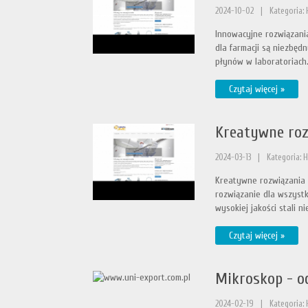
2024-10-02
|
Kategoria:
Innowacyjne rozwiązania
dla farmacji są niezbęd
płynów w laboratoriach.
Czytaj więcej »
Kreatywne roz
2024-03-13
|
Kategoria: 
Kreatywne rozwiązania d
rozwiązanie dla wszystki
wysokiej jakości stali ni
Czytaj więcej »
Mikroskop - o
2024-02-19
|
Kategoria: