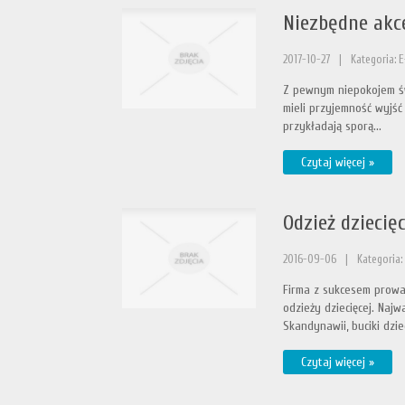
Niezbędne akc
2017-10-27
|
Kategoria: E
Z pewnym niepokojem świ
mieli przyjemność wyjś
przykładają sporą...
Czytaj więcej »
Odzież dzieci
2016-09-06
|
Kategoria:
Firma z sukcesem prowa
odzieży dziecięcej. Naj
Skandynawii, buciki dziec
Czytaj więcej »