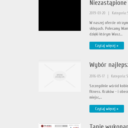
Niezastąpione
2019-03-20
|
Kategoria: 
W naszej ofercie otrzym
sklepach. Polecamy Wam 
dzięki którym Wasz...
Czytaj więcej »
Wybór najleps
2016-05-17
|
Kategoria: 
Szczególnie wśród kobie
fitness. Kraków - i obec
miejsc,...
Czytaj więcej »
Tanie wykonan