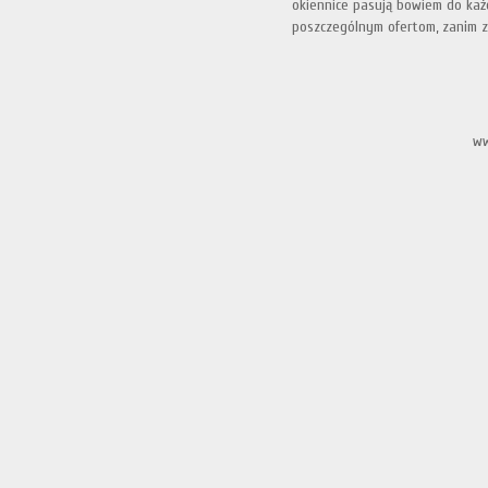
okiennice pasują bowiem do każ
poszczególnym ofertom, zanim zd
ww