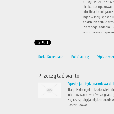
te wyposażone są w w
drukarnia opakowań,
obróbką introligator
bądź w inny sposób u
takich jak druk cyfro
zleconego zadania. 
wytrzymałe i zapewni
Dodaj Komentarz
Poleć stronę
Wpis zawie
Przeczytać warto:
Spedycja międzynarodowa do 
Na polskim rynku działa wiele fi
nie dowożąc towarów za granicę.
się też spedycja międzynarodowa
Towary dowo...