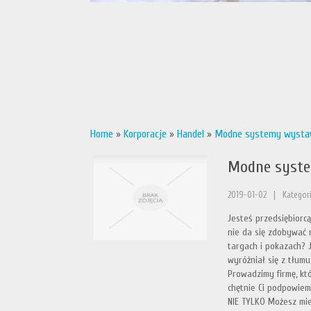
Home
»
Korporacje
»
Handel
»
Modne systemy wystaw
Modne syste
2019-01-02
|
Kategori
Jesteś przedsiębiorcą
nie da się zdobywać 
targach i pokazach? 
wyróżniał się z tłum
Prowadzimy firmę, któ
chętnie Ci podpowiem
NIE TYLKO Możesz mie