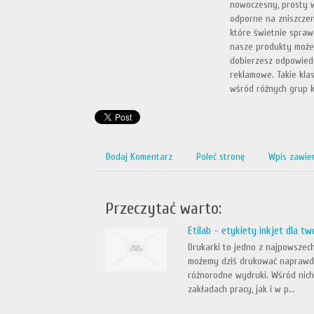
nowoczesny, prosty w
odporne na zniszczen
które świetnie spraw
nasze produkty możes
dobierzesz odpowiedn
reklamowe. Takie kla
wśród różnych grup k
Dodaj Komentarz
Poleć stronę
Wpis zawie
Przeczytać warto:
Etilab - etykiety inkjet dla tw
Drukarki to jedno z najpowszec
możemy dziś drukować naprawdę
różnorodne wydruki. Wśród nich
zakładach pracy, jak i w p...