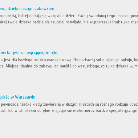
bawą dzięki naszym zabawkom
zynnością, której oddają się wszystkie dzieci. Każdy świadomy tego dorosły pow
tórej twoje dziecko będzie się szybciej rozwijało. Nie wystarczą jednak tylko chęc
iecka jest na wyciągnięcie ręki.
ka jest dla każdego rodzica ważną sprawą. Chyba każdy śni o pięknym pokoju, b
ia. Miejsce idealne do zabawy, do nauki i do wszystkiego, co tylko dziecko wymy
e także w Warszawie
 pewnością rzadko kiedy zawieraną w dużych miastach są różnego rodzaju ubezp
ch, lub w ich bliskim obrębie znajduje się wiele, nieraz bardzo specjalistycznyc