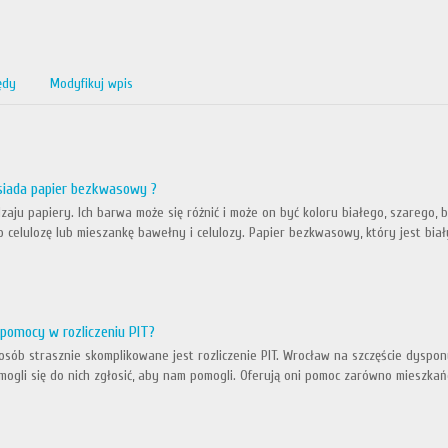
ędy
Modyfikuj wpis
siada papier bezkwasowy ?
aju papiery. Ich barwa może się różnić i może on być koloru białego, szarego, 
 celulozę lub mieszankę bawełny i celulozy. Papier bezkwasowy, który jest biały
pomocy w rozliczeniu PIT?
osób strasznie skomplikowane jest rozliczenie PIT. Wrocław na szczęście dyspon
gli się do nich zgłosić, aby nam pomogli. Oferują oni pomoc zarówno mieszkańcom