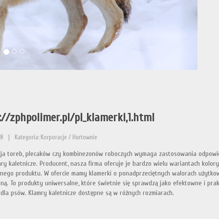
://zphpolimer.pl/pl_klamerki,1.html
18
|
Kategoria: Korporacje / Hurtownie
ja toreb, plecaków czy kombinezonów roboczych wymaga zastosowania odpowied
mry kaletnicze. Producent, nasza firma oferuje je bardzo wielu wariantach kolo
nego produktu. W ofercie mamy klamerki o ponadprzeciętnych walorach użytkowyc
eną. To produkty uniwersalne, które świetnie się sprawdzą jako efektowne i pra
dla psów. Klamry kaletnicze dostępne są w różnych rozmiarach.