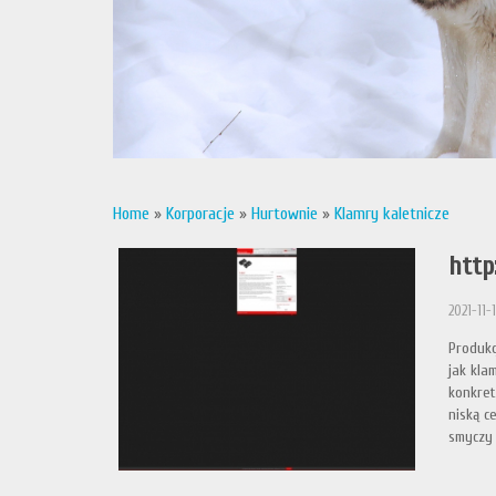
Home
»
Korporacje
»
Hurtownie
»
Klamry kaletnicze
http
2021-11-
Produkc
jak kla
konkret
niską c
smyczy 