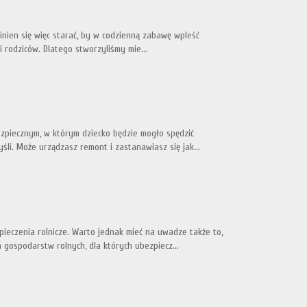
inien się więc starać, by w codzienną zabawę wpleść
i rodziców. Dlatego stworzyliśmy mie...
ezpiecznym, w którym dziecko będzie mogło spędzić
śli. Może urządzasz remont i zastanawiasz się jak...
ieczenia rolnicze. Warto jednak mieć na uwadze także to,
h gospodarstw rolnych, dla których ubezpiecz...