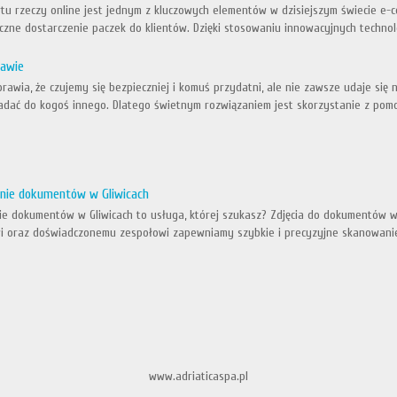
u rzeczy online jest jednym z kluczowych elementów w dzisiejszym świecie e-co
czne dostarczenie paczek do klientów. Dzięki stosowaniu innowacyjnych technolo
awie
prawia, że czujemy się bezpieczniej i komuś przydatni, ale nie zawsze udaje się
adać do kogoś innego. Dlatego świetnym rozwiązaniem jest skorzystanie z pomo
nie dokumentów w Gliwicach
e dokumentów w Gliwicach to usługa, której szukasz? Zdjęcia do dokumentów w Gl
 oraz doświadczonemu zespołowi zapewniamy szybkie i precyzyjne skanowanie
www.adriaticaspa.pl