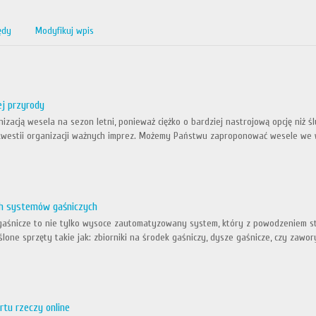
ędy
Modyfikuj wpis
ej przyrody
izacją wesela na sezon letni, ponieważ ciężko o bardziej nastrojową opcję niż 
westii organizacji ważnych imprez. Możemy Państwu zaproponować wesele we wsp
h systemów gaśniczych
śnicze to nie tylko wysoce zautomatyzowany system, który z powodzeniem stos
lone sprzęty takie jak: zbiorniki na środek gaśniczy, dysze gaśnicze, czy zaw
tu rzeczy online