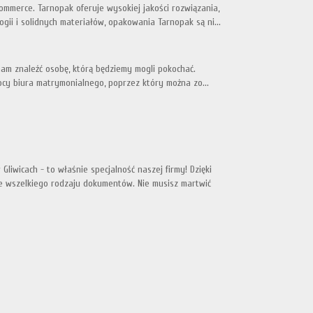
mmerce. Tarnopak oferuje wysokiej jakości rozwiązania,
gii i solidnych materiałów, opakowania Tarnopak są ni...
 nam znaleźć osobę, którą będziemy mogli pokochać.
cy biura matrymonialnego, poprzez który można zo...
iwicach - to właśnie specjalność naszej firmy! Dzięki
 wszelkiego rodzaju dokumentów. Nie musisz martwić