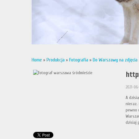
Home
»
Produkcja
»
Fotografia
»
Do Warszawy na zdjęcia
http
2021-06-
A dzisi
nieraz.
pewno n
Warszaw
dzisiaj