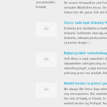
für unsere Verwandten und Freu
normalen Aktivitäten heran. Sie
haben fast die ganze Zeit viel ü.
Chcesz tanio kupić drukarkę? 
Drukarka jest niezbędna w każdy
drukarki. Codziennie zdarzają 
drukarka, odmawia posłuszeńst
są bardzo drogie i ...
Najlepszy lakier samochodowy
Jeśli dbasz o swój samochód i c
odpowiednio zabezpieczony na w
atmosferycznych, a jego karose
polecany przez nas produkt, któr
Welded meshes to protect you
We always like these days when
any consequences. But sometime
the visit of family or friends. 
welded meshes by Perfopol. You 