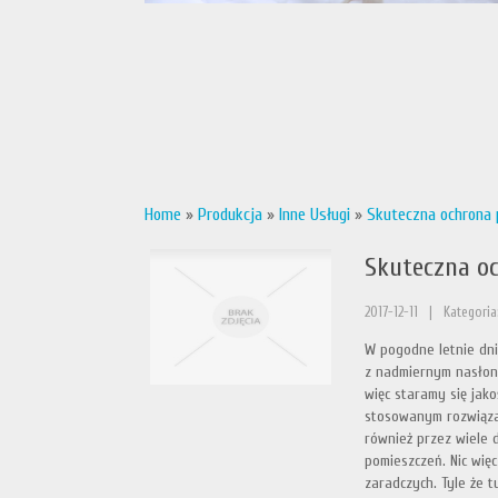
Home
»
Produkcja
»
Inne Usługi
»
Skuteczna ochrona
Skuteczna o
2017-12-11
|
Kategoria:
W pogodne letnie dni
z nadmiernym nasłone
więc staramy się jako
stosowanym rozwiązan
również przez wiele 
pomieszczeń. Nic wię
zaradczych. Tyle że t