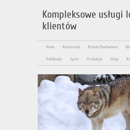
Kompleksowe usługi l
klientów
Home
Korporacje
Branża Budowlana
Aj
Publikacje
Sport
Produkcja
Urlop
Ko