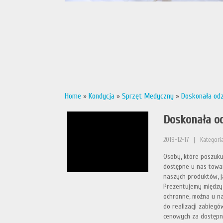
Home
»
Kondycja
»
Sprzęt Medyczny
»
Doskonała odzi
Doskonała od
2019-12-17
|
Kategori
Osoby, które poszuk
dostępne u nas towa
naszych produktów, j
Prezentujemy między 
ochronne, można u na
do realizacji zabieg
cenowych za dostępne