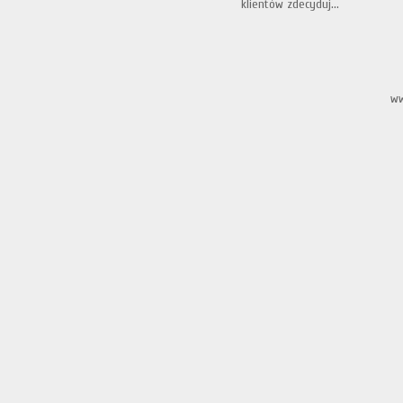
klientów zdecyduj...
ww