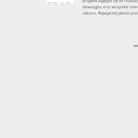
przymierzających się do realiz
elewacyjna oraz wszystkie inn
sukcesu. Najwyższej jakości prod
ww