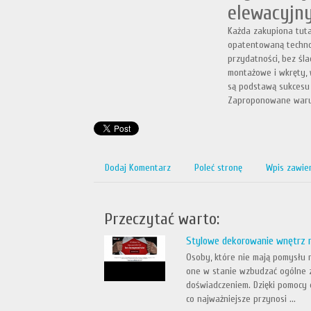
elewacyjn
Każda zakupiona tut
opatentowaną technol
przydatności, bez śl
montażowe i wkręty,
są podstawą sukcesu 
Zaproponowane warun
Dodaj Komentarz
Poleć stronę
Wpis zawie
Przeczytać warto:
Stylowe dekorowanie wnętrz 
Osoby, które nie mają pomysłu 
one w stanie wzbudzać ogólne z
doświadczeniem. Dzięki pomocy 
co najważniejsze przynosi ...