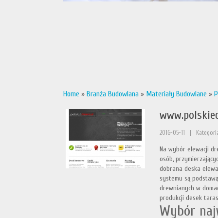
Home
»
Branża Budowlana
»
Materiały Budowlane
»
P
www.polskie
2016-05-11
|
Kategori
Na wybór elewacji dr
osób, przymierzającyc
dobrana deska elewa
systemu są podstawą 
drewnianych w domach
produkcji desek tar
Wybór najw