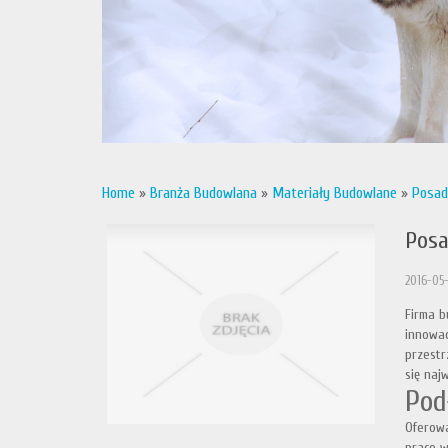
Home
»
Branża Budowlana
»
Materiały Budowlane
»
Posad
Posa
2016-05-
Firma b
innowac
przestr
się naj
Pod
Oferowa
prace w