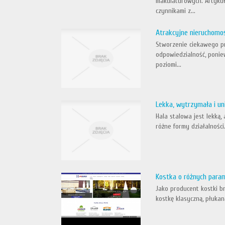
makulaturowych. Artyku
czynnikami z...
Atrakcyjne nieruchomo
Stworzenie ciekawego pr
odpowiedzialność, poni
poziomi...
Lekka, wytrzymała i un
Hala stalowa jest lekką
różne formy działalności
Kostka o różnych para
Jako producent kostki b
kostkę klasyczną, płuka