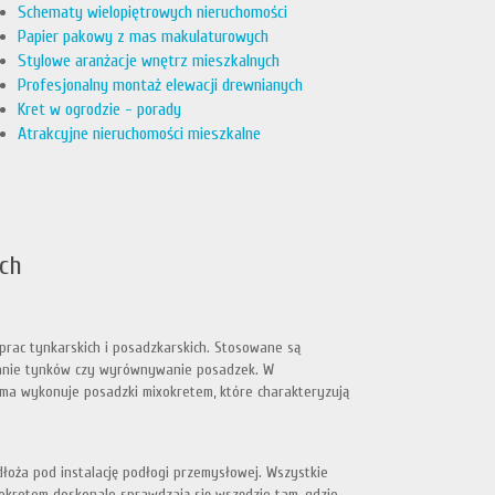
Schematy wielopiętrowych nieruchomości
Papier pakowy z mas makulaturowych
Stylowe aranżacje wnętrz mieszkalnych
Profesjonalny montaż elewacji drewnianych
Kret w ogrodzie - porady
Atrakcyjne nieruchomości mieszkalne
ch
rac tynkarskich i posadzkarskich. Stosowane są
danie tynków czy wyrównywanie posadzek. W
rma wykonuje posadzki mixokretem, które charakteryzują
oża pod instalację podłogi przemysłowej. Wszystkie
xokretem doskonale sprawdzają się wszędzie tam, gdzie