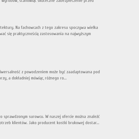
 wyrobów, stanowiąc skuteczne zabezpieczenie przed
hitektury. Na fachowcach z tego zakresu spoczywa wielka
wać się praktycznością zastosowania na najwyższym
ą uniwersalność z powodzeniem może być zaadaptowana pod
rzy, a dokładniej mówiąc, różnego ro...
dzo sprawdzonym surowcu. W naszej ofercie można znaleźć
rzeb klientów. Jako producent kostki brukowej dostar...