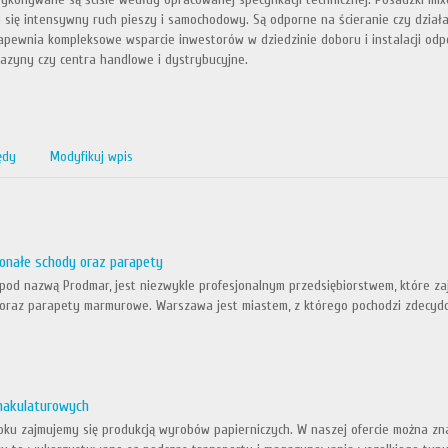
się intensywny ruch pieszy i samochodowy. Są odporne na ścieranie czy działa
apewnia kompleksowe wsparcie inwestorów w dziedzinie doboru i instalacji odpo
azyny czy centra handlowe i dystrybucyjne.
ędy
Modyfikuj wpis
onałe schody oraz parapety
e pod nazwą Prodmar, jest niezwykle profesjonalnym przedsiębiorstwem, które za
 oraz parapety marmurowe. Warszawa jest miastem, z którego pochodzi zdecydowan
makulaturowych
oku zajmujemy się produkcją wyrobów papierniczych. W naszej ofercie można zn