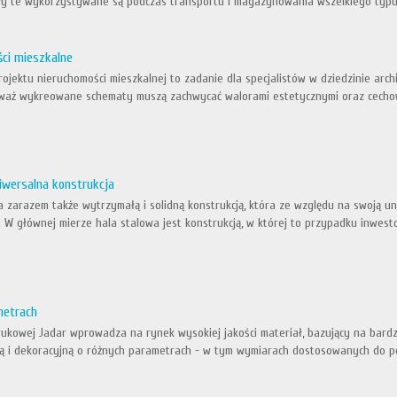
ły te wykorzystywane są podczas transportu i magazynowania wszelkiego typu
ści mieszkalne
ojektu nieruchomości mieszkalnej to zadanie dla specjalistów w dziedzinie arc
eważ wykreowane schematy muszą zachwycać walorami estetycznymi oraz cecho
iwersalna konstrukcja
, a zarazem także wytrzymałą i solidną konstrukcją, która ze względu na swoj
. W głównej mierze hala stalowa jest konstrukcją, w której to przypadku inwesto
metrach
rukowej Jadar wprowadza na rynek wysokiej jakości materiał, bazujący na bar
ną i dekoracyjną o różnych parametrach - w tym wymiarach dostosowanych do pot