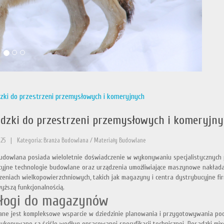
zki do przestrzeni przemysłowych i komeryjnych
dzki do przestrzeni przemysłowych i komeryjny
25
|
Kategoria: Branża Budowlana / Materiały Budowlane
udowlana posiada wieloletnie doświadczenie w wykonywaniu specjalistycznych p
yjne technologie budowlane oraz urządzenia umożliwiające maszynowe nakła
zeniach wielkopowierzchniowych, takich jak magazyny i centra dystrybucyjne fi
wyższą funkcjonalnością.
łogi do magazynów
ne jest kompleksowe wsparcie w dziedzinie planowania i przygotowywania podł
ykonywane są ściśle według opracowanej specyfikacji technicznej. Posadzki mi