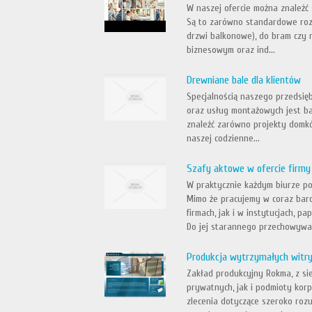
W naszej ofercie można znaleźć
Są to zarówno standardowe rozwi
drzwi balkonowe), do bram czy
biznesowym oraz ind...
Drewniane bale dla klientów
Specjalnością naszego przedsięb
oraz usług montażowych jest ba
znaleźć zarówno projekty domkó
naszej codzienne...
Szafy aktowe w ofercie firm
W praktycznie każdym biurze poc
Mimo że pracujemy w coraz bar
firmach, jak i w instytucjach, 
Do jej starannego przechowywan
Produkcja wytrzymałych witry
Zakład produkcyjny Rokma, z si
prywatnych, jak i podmioty korpo
zlecenia dotyczące szeroko rozu