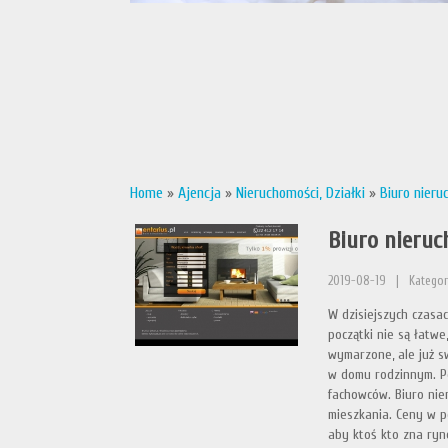
Home
»
Ajencja
»
Nieruchomości, Działki
»
Biuro nieru
Biuro nieruc
2019-08-19
|
Kategori
W dzisiejszych czasac
początki nie są łatw
wymarzone, ale już s
w domu rodzinnym. Po
fachowców. Biuro ni
mieszkania. Ceny w p
aby ktoś kto zna ryn