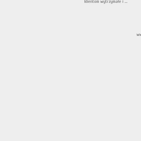
klientom wytrzymałe i ...
ww