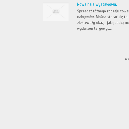
Nowa hala wystawowa.
Sprzedaż różnego rodzaju towar
nabywców. Można starać się to r
zlekceważy okazji, jaką dadzą 
wydarzeń targowyc...
ww