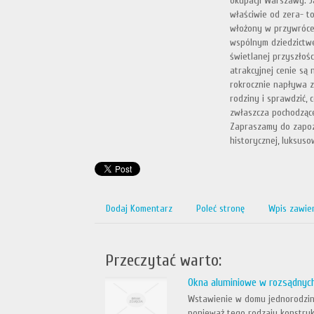
okupacji Warszawy. J
właściwie od zera- t
włożony w przywrócen
wspólnym dziedzictw
świetlanej przyszłoś
atrakcyjnej cenie są 
rokrocznie napływa z 
rodziny i sprawdzić,
zwłaszcza pochodzące
Zapraszamy do zapoz
historycznej, luksuso
Dodaj Komentarz
Poleć stronę
Wpis zawie
Przeczytać warto:
Okna aluminiowe w rozsądnyc
Wstawienie w domu jednorodzin
ponieważ tego rodzaju konstruk