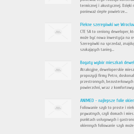
termicznej i akustycznej. Dzięk
ponieważ ciepłe powietrze...
Piekne szeregówki we Wrocła
CTE SA to ceniony deweloper, k
może być nowa inwestycja na os
Szeregówki na sprzedaż, znajduj
szukających tanieg...
Bogaty wybór mieszkań dewel
Atrakcyjne, deweloperskie mies
propozycji firmy Petro, doskon
przestronnych, bezusterkowych 
powierzchni, wraz z komfortowym
ANIMED - najlepsze folie okie
Foliowanie szyb to proste i nie
prywatnych, czyli domach i mies
punktach usługowych i gastrono
okiennych foliowanie szyb może