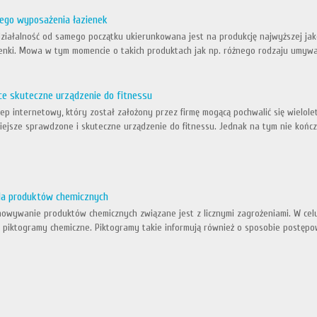
ego wyposażenia łazienek
j działalność od samego początku ukierunkowana jest na produkcję najwyższej j
enki. Mowa w tym momencie o takich produktach jak np. różnego rodzaju umywal
ce skuteczne urządzenie do fitnessu
ep internetowy, który został założony przez firmę mogącą pochwalić się wielo
iejsze sprawdzone i skuteczne urządzenie do fitnessu. Jednak na tym nie kończy
la produktów chemicznych
howywanie produktów chemicznych związane jest z licznymi zagrożeniami. W ce
 piktogramy chemiczne. Piktogramy takie informują również o sposobie postęp