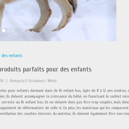
r des enfants
produits parfaits pour des enfants
-08
|
Kategoria: E-Działalność / Meble
elas pour enfants dormant dans de lit enfant bas, âgés de 8 à 12 ans environ, 
ier, ils doivent accompagner la croissance du bébé, en favorisant le confort n
 correcte au lit enfant bas; ils ne doivent donc pas être trop souples, mais doi
loppement de déformations de celle-ci. En plus, les matériaux qui les composent
entilation des couches internes du matelas; ils doivent également être non toxi