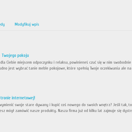
ędy
Modyfikuj wpis
do Twojego pokoju
dla Ciebie miejscem odpoczynku i relaksu, powinieneś czuć się w nim swobodnie i 
udno jest wybrać tanie meble pokojowe, które spełnią Twoje oczekiwania ale na
tronie internetowej!
wymienić swoje stare dywany i kupić coś nowego do swoich wnętrz? Jeśli tak, t
esz mógł zamówić nasze produkty. Nasza firma już od kilku lat zajmuje się dyst