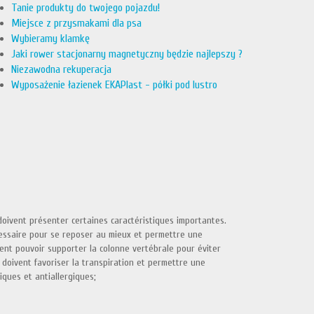
Tanie produkty do twojego pojazdu!
Miejsce z przysmakami dla psa
Wybieramy klamkę
Jaki rower stacjonarny magnetyczny będzie najlepszy ?
Niezawodna rekuperacja
Wyposażenie łazienek EKAPlast - półki pod lustro
doivent présenter certaines caractéristiques importantes.
écessaire pour se reposer au mieux et permettre une
vent pouvoir supporter la colonne vertébrale pour éviter
 doivent favoriser la transpiration et permettre une
ques et antiallergiques;