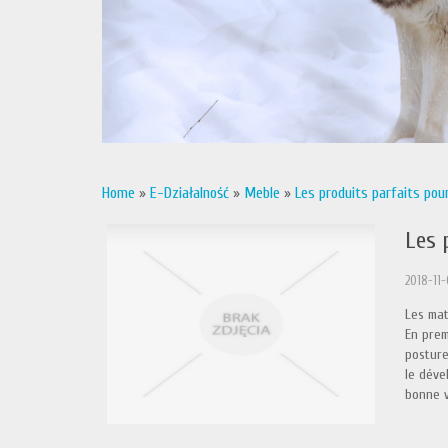
Home
»
E-Działalność
»
Meble
»
Les produits parfaits pou
Les 
2018-11
Les mat
En prem
posture
le déve
bonne v