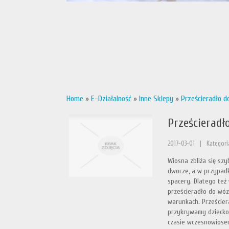
Home
»
E-Działalność
»
Inne Sklepy
»
Prześcieradło d
Prześcieradł
2017-03-01
|
Kategori
Wiosna zbliża się szy
dworze, a w przypad
spacery. Dlatego też
prześcieradło do wóz
warunkach. Prześcier
przykrywamy dziecko
czasie wczesnowiosen