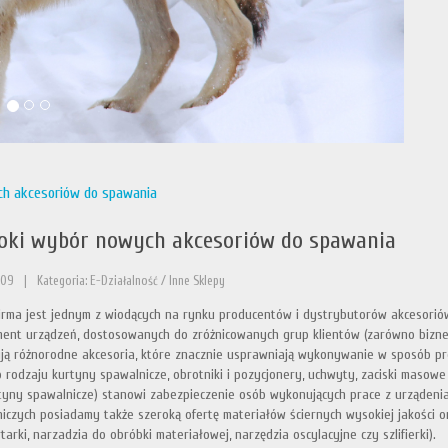
ch akcesoriów do spawania
oki wybór nowych akcesoriów do spawania
-09
|
Kategoria: E-Działalność / Inne Sklepy
irma jest jednym z wiodących na rynku producentów i dystrybutorów akcesoriów 
ent urządzeń, dostosowanych do zróżnicowanych grup klientów (zarówno biznes
ją różnorodne akcesoria, które znacznie usprawniają wykonywanie w sposób pro
 rodzaju kurtyny spawalnicze, obrotniki i pozycjonery, uchwyty, zaciski masowe 
tyny spawalnicze) stanowi zabezpieczenie osób wykonujących prace z urządeni
iczych posiadamy także szeroką ofertę materiałów ściernych wysokiej jakości o
rtarki, narzadzia do obróbki materiałowej, narzędzia oscylacyjne czy szlifierki).