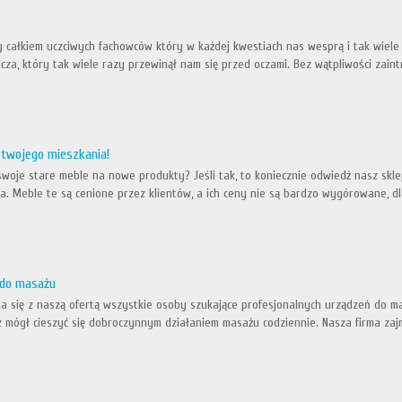
 całkiem uczciwych fachowców który w każdej kwestiach nas wesprą i tak wiele 
za, który tak wiele razy przewinął nam się przed oczami. Bez wątpliwości zaint
a twojego mieszkania!
swoje stare meble na nowe produkty? Jeśli tak, to koniecznie odwiedź nasz skle
a. Meble te są cenione przez klientów, a ich ceny nie są bardzo wygórowane, dl
 do masażu
a się z naszą ofertą wszystkie osoby szukające profesjonalnych urządzeń do 
z mógł cieszyć się dobroczynnym działaniem masażu codziennie. Nasza firma zajm