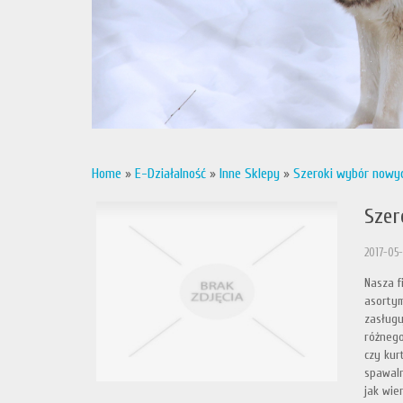
Home
»
E-Działalność
»
Inne Sklepy
»
Szeroki wybór nowy
Szer
2017-05
Nasza f
asortym
zasługu
różnego
czy kur
spawaln
jak wie