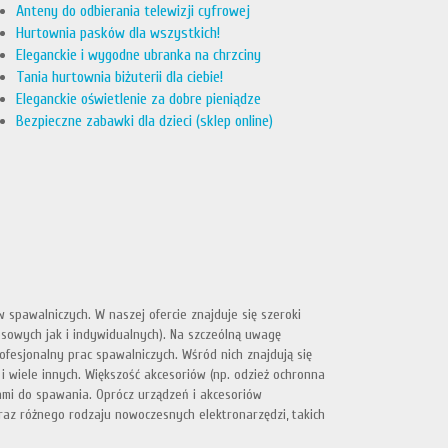
Anteny do odbierania telewizji cyfrowej
Hurtownia pasków dla wszystkich!
Eleganckie i wygodne ubranka na chrzciny
Tania hurtownia biżuterii dla ciebie!
Eleganckie oświetlenie za dobre pieniądze
Bezpieczne zabawki dla dzieci (sklep online)
spawalniczych. W naszej ofercie znajduje się szeroki
owych jak i indywidualnych). Na szczeólną uwagę
fesjonalny prac spawalniczych. Wśród nich znajdują się
i wiele innych. Większość akcesoriów (np. odzież ochronna
ami do spawania. Oprócz urządzeń i akcesoriów
raz różnego rodzaju nowoczesnych elektronarzędzi, takich