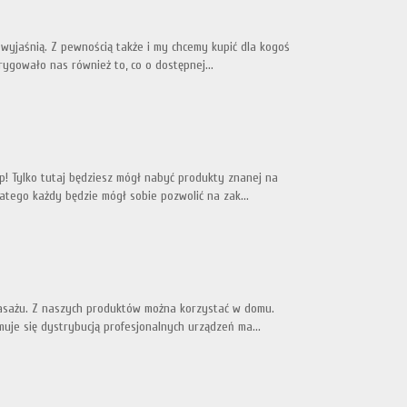
wyjaśnią. Z pewnością także i my chcemy kupić dla kogoś
rygowało nas również to, co o dostępnej...
p! Tylko tutaj będziesz mógł nabyć produkty znanej na
atego każdy będzie mógł sobie pozwolić na zak...
masażu. Z naszych produktów można korzystać w domu.
uje się dystrybucją profesjonalnych urządzeń ma...