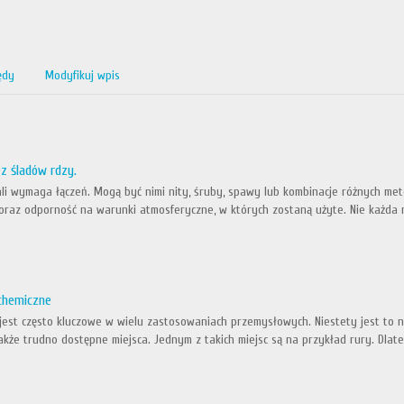
ędy
Modyfikuj wpis
z śladów rdzy.
ali wymaga łączeń. Mogą być nimi nity, śruby, spawy lub kombinacje różnych met
y oraz odporność na warunki atmosferyczne, w których zostaną użyte. Nie każda
chemiczne
jest często kluczowe w wielu zastosowaniach przemysłowych. Niestety jest to 
także trudno dostępne miejsca. Jednym z takich miejsc są na przykład rury. Dla