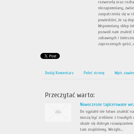
rozweselą oraz rozbaw
niezapomniany, zwłas
zaopatrzenia się w r
powiedzieć, że są dop
Wspomniany sklep int
pozwoli nam znaleźć 
zabawnych i śmieszny
zaproszonych gości, 
Dodaj Komentarz
Poleć stronę
Wpis zawie
Przeczytać warto:
Nowoczesne tapicerowane we
Do sypialni nie łatwo znaleźć 
muszą być zrobione z trwałych 
okaże się dobrym rozwiązaniem w
tam znajdziemy. Wezgło...