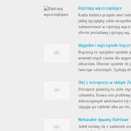
Rajstopy wyszczuplające
Każda kobieta pragnie mieć ładn
jakby życzyłyby sobie wszystki
zainwestować w rajstopy wyszc
ofercie posiadamy rajstopy wy..
Wygodne i wytrzymałe brycze
Bryczesy to specjalne spodnie 
wewnętrznych szwów dla wygody
obtarciom. Obecnie spodnie do 
tworzyw sztucznych. Zyskują dzię
Olej z ostropestu w sklepie Zi
Ostropest plamisty to zioło s
człowieka. Usuwa ono problemy
dobroczynnych właściwości tej r
sięgając po tabletki albo po tło..
Niebanalne dywany fioletowe
Jeżeli nosimy się z zamiarem u