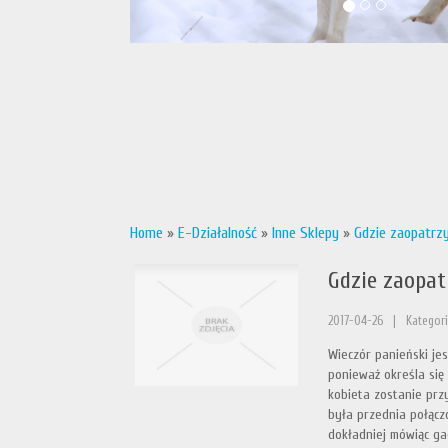
Home
»
E-Działalność
»
Inne Sklepy
»
Gdzie zaopatrzy
Gdzie zaopat
2017-04-26
|
Kategori
Wieczór panieński je
ponieważ określa się 
kobieta zostanie prz
była przednia połącz
dokładniej mówiąc ga