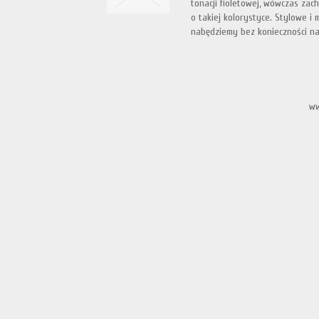
tonacji fioletowej, wówczas za
o takiej kolorystyce. Stylowe i
nabędziemy bez konieczności nad
ww