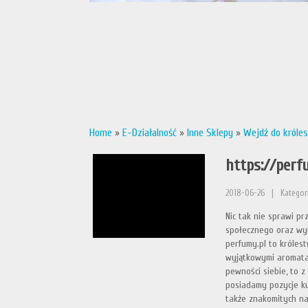
Home
»
E-Działalność
»
Inne Sklepy
»
Wejdź do króle
https://perf
2018-06-26
|
Kategori
Nic tak nie sprawi pr
społecznego oraz wy
perfumy.pl to królest
wyjątkowymi aromatam
pewności siebie, to 
posiadamy pozycje ku
także znakomitych na