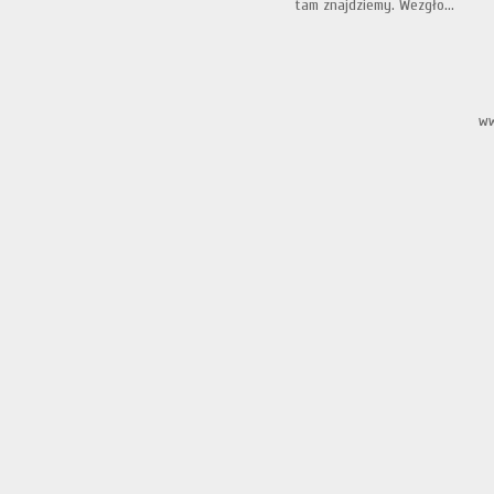
tam znajdziemy. Wezgło...
ww