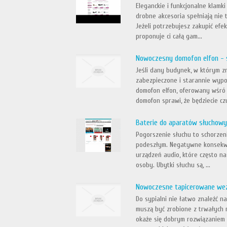
Eleganckie i funkcjonalne klam
drobne akcesoria spełniają nie t
Jeżeli potrzebujesz zakupić efe
proponuje ci całą gam...
Nowoczesny domofon elfon - 
Jeśli dany budynek, w którym zn
zabezpieczone i starannie wypo
domofon elfon, oferowany wśró 
domofon sprawi, że będziecie czu
Baterie do aparatów słuchowy
Pogorszenie słuchu to schorzeni
podeszłym. Negatywne konsekw
urządzeń audio, które często n
osoby. Ubytki słuchu są, ...
Nowoczesne tapicerowane we
Do sypialni nie łatwo znaleźć 
muszą być zrobione z trwałych 
okaże się dobrym rozwiązaniem w