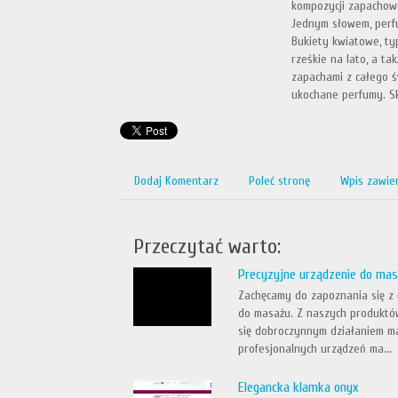
kompozycji zapachowy
Jednym słowem, perfu
Bukiety kwiatowe, ty
rześkie na lato, a ta
zapachami z całego św
ukochane perfumy. Sk
Dodaj Komentarz
Poleć stronę
Wpis zawie
Przeczytać warto:
Precyzyjne urządzenie do ma
Zachęcamy do zapoznania się z 
do masażu. Z naszych produktó
się dobroczynnym działaniem ma
profesjonalnych urządzeń ma...
Elegancka klamka onyx