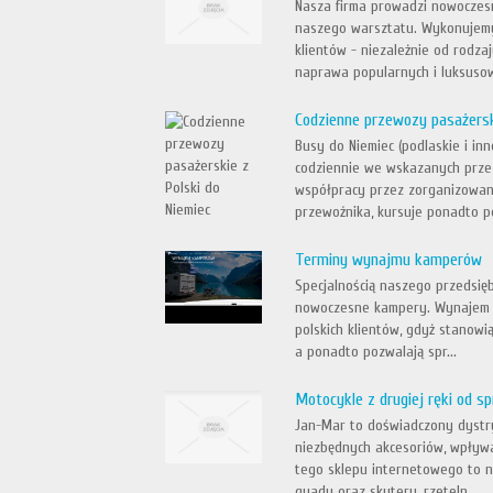
Nasza firma prowadzi nowoczes
naszego warsztatu. Wykonujemy 
klientów - niezależnie od rodza
naprawa popularnych i luksusow
Codzienne przewozy pasażersk
Busy do Niemiec (podlaskie i in
codziennie we wskazanych przez
współpracy przez zorganizowan
przewoźnika, kursuje ponadto p
Terminy wynajmu kamperów
Specjalnością naszego przedsię
nowoczesne kampery. Wynajem t
polskich klientów, gdyż stanow
a ponadto pozwalają spr...
Motocykle z drugiej ręki od 
Jan-Mar to doświadczony dystr
niezbędnych akcesoriów, wpływa
tego sklepu internetowego to n
quady oraz skutery, rzeteln...