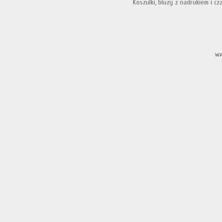
Koszulki, bluzy z nadrukiem i cza
ww