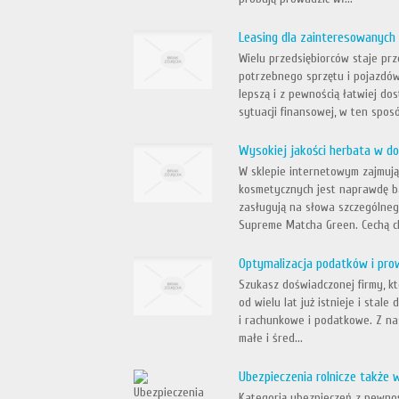
Leasing dla zainteresowanych
Wielu przedsiębiorców staje p
potrzebnego sprzętu i pojazdów,
lepszą i z pewnością łatwiej do
sytuacji finansowej, w ten sposó
Wysokiej jakości herbata w do
W sklepie internetowym zajmują
kosmetycznych jest naprawdę b
zasługują na słowa szczególneg
Supreme Matcha Green. Cechą ch
Optymalizacja podatków i pro
Szukasz doświadczonej firmy, k
od wielu lat już istnieje i stal
i rachunkowe i podatkowe. Z na
małe i śred...
Ubezpieczenia rolnicze także
Kategorią ubezpieczeń z pewnoś