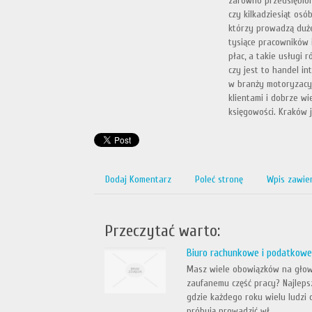
zarówno przedsiębiorc
czy kilkadziesiąt osó
którzy prowadzą duże
tysiące pracowników i
płac, a takie usługi 
czy jest to handel in
w branży motoryzacyj
klientami i dobrze wi
księgowości. Kraków j
Dodaj Komentarz
Poleć stronę
Wpis zawie
Przeczytać warto:
Biuro rachunkowe i podatkowe
Masz wiele obowiązków na głowi
zaufanemu część pracy? Najleps
gdzie każdego roku wielu ludzi
próbują prowadzić wł...