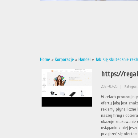
Home
»
Korporacje
»
Handel
»
Jak się skutecznie rek
https://rega
2021-03-26
|
Kategori
W celach promocyjnyc
oferty jaką jest zna
reklamy płyną liczne
naszej firmy i docie
okazuje znakowanie o
osiąganiu z niej jes
przyjrzeć się oferto