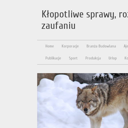
Kłopotliwe sprawy, r
zaufaniu
Home
Korporacje
Branża Budowlana
Aj
Publikacje
Sport
Produkcja
Urlop
Ko