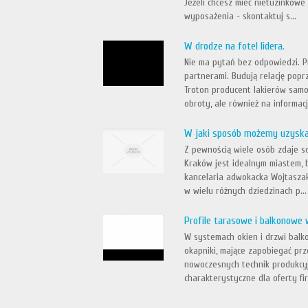
Jeżeli chcesz mieć nietuzinkowe
wyposażenia - skontaktuj s...
W drodze na fotel lidera.
Nie ma pytań bez odpowiedzi. P
partnerami. Budują relację pop
Troton producent lakierów samo
obroty, ale również na informac
W jaki sposób możemy uzyska
Z pewnością wiele osób zdaje s
Kraków jest idealnym miastem, b
kancelaria adwokacka Wojtaszak
w wielu różnych dziedzinach p...
Profile tarasowe i balkonowe
W systemach okien i drzwi bal
okapniki, mające zapobiegać pr
nowoczesnych technik produkcyj
charakterystyczne dla oferty fir