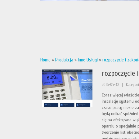
Home
»
Produkcja
»
Inne Usługi
»
rozpoczęcie i zakoń
rozpoczęcie 
2016-05-30
|
Kategori
Coraz więcej właścici
instalację systemu od
czasu pracy niesie za
będą unikać spóźnień
się na efektywne wyk
oparciu o specjalni
tworzenie list obecno
godzin wpisywanych r