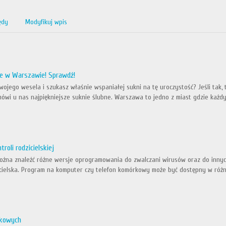
ędy
Modyfikuj wpis
ne w Warszawie! Sprawdź!
wojego wesela i szukasz właśnie wspaniałej sukni na tę uroczystość? Jeśli tak
mówi u nas najpiękniejsze suknie ślubne. Warszawa to jedno z miast gdzie każd
oli rodzicielskiej
można znaleźć różne wersje oprogramowania do zwalczani wirusów oraz do innych
icielska. Program na komputer czy telefon komórkowy może być dostępny w różny
skowych