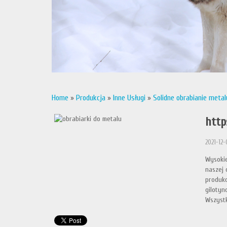
Home
»
Produkcja
»
Inne Usługi
»
Solidne obrabianie metal
http
2021-12-
Wysokie
naszej 
produkc
gilotyn
Wszystk