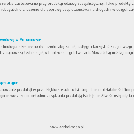
zerokie zastosowanie przy produkcji odzieży specjalistycznej. Takie produkty
 niebagatelne znaczenie dla poprawy bezpieczeństwa na drogach i w dużych za
łowodowy w Antoninowie
echnologia idzie mocno do przodu, aby za nią nadążyć i korzystać z najnowszych
t z najnowszą technologią w bardzo dobrych kwotach. Mowa tutaj między innymi o
operacyjne
anowanie produkcji w przedsiębiorstwach to istotny element działalności firm 
zym nowoczesnym metodom zrządzania produkcją istnieje możliwość osiągnięcia 
www.adriaticaspa.pl