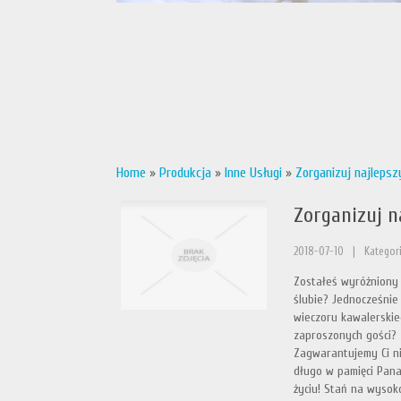
Home
»
Produkcja
»
Inne Usługi
»
Zorganizuj najlepsz
Zorganizuj n
2018-07-10
|
Kategori
Zostałeś wyróżniony 
ślubie? Jednocześnie 
wieczoru kawalerskie
zaproszonych gości? 
Zagwarantujemy Ci ni
długo w pamięci Pana
życiu! Stań na wysok