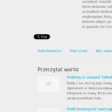
saszetkach. Saszetki 
Glotox doskonale radz
na działkach niezlicz
antykoagulant, który
działanie wilgoci i p
na gryzonia, nie trac
Dodaj Komentarz
Poleć stronę
Wpis zawie
Przeczytać warto:
Problemy ze stawami? Tabletk
Każdy z nas chce by jego stawy 
dylematach ze skuteczną odpowie
kolagenem na stawy. W ten oto
sprawi prawidłowe funk...
Środki kosmetyczne zwalczają