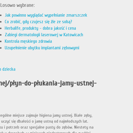
Losowo wybrane:
Jak powinno wyglądać wypełnianie zmarszczek
Co zrobić, gdy czujesz się źle ze sobą?
Herbalife, produkty - dobra jakość i cena
Zabiegi dermatologii laserowej w Katowicach
Kontrola męskiego zdrowia
Uzupełnienie ubytku implantami zębowymi
o dziecka
tnej/płyn-do-płukania-jamy-ustnej-
zególne miejsce zajmuje higiena jamy ustnej. Białe zęby,
uczyć się dbałości o jamę ustną od najmłodszych lat.
u i potrzeb oraz specjalne pasty do zębów. Niestety na