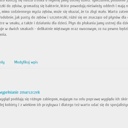
sto kończy się nasza troska o higienę jamy ustnej dzieci. Tymczasem, podobnie 
czki do zębów, gromadzą się bakterie, które powodują nieświeży oddech i mają 
, mimo codziennego mycia zębów, może się okazać, że to zbyt mało. Warto zatem
 Podobnie, jak pasty do zębów i szczoteczki, różni się on znacząco od płynów dla 
tre w smaku, a także i działaniu dla dzieci. Płyn do płukania jamy ustnej dla dzie
je w dwóch smakach - delikatnie miętowym oraz owocowym, co na pewno będzie
nia.
ędy
Modyfikuj wpis
wypełnianie zmarszczek
wygląd poddają się różnym zabiegom, mającym na celu poprawę wyglądu ich skóry 
ej kobiety i z wiekiem ich przybywa i dlatego też warto udać się do specjalisty