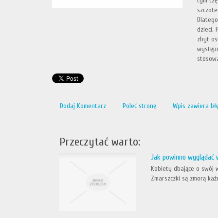
tym czę
szczote
Dlatego
dzieci.
zbyt os
występu
stosowa
Dodaj Komentarz
Poleć stronę
Wpis zawiera bł
Przeczytać warto:
Jak powinno wyglądać 
Kobiety dbające o swój 
Zmarszczki są zmorą każd