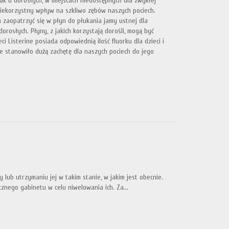
jak u dorosłych, w miejscach niedostępnych dla zwykłej
niekorzystny wpływ na szkliwo zębów naszych pociech.
 zaopatrzyć się w płyn do płukania jamy ustnej dla
dorosłych. Płyny, z jakich korzystają dorośli, mogą być
ci Listerine posiada odpowiednią ilość fluorku dla dzieci i
 stanowiło dużą zachętę dla naszych pociech do jego
lub utrzymaniu jej w takim stanie, w jakim jest obecnie.
cznego gabinetu w celu niwelowania ich. Za...