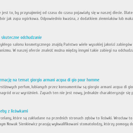
jest to, by przynajmniej od czasu do czasu pojawiały się w naszej diecie. Dlat
ybór jak zupa ogórkowa. Odpowiednio kwaśna, z dodatkiem ziemniaków lub maka
 skuteczne odchudzanie
ykłego salonu kosmetycznego znajdą Państwo wiele wysokiej jakości zabiegów o
nizmu. W naszej ofercie znaleźć można między innymi takie zabiegi na odchudzan
ormację na temat giorgio armani acqua di gio pour homme
estiżowych perfum, lubianych przez konsumentów są giorgio armani acqua di g
nagród oraz wyróżnień. Zapach ten nie jest nowy, jednakże charakteryzuje się 
zeby z licówkami
rcelany, które są zakładane na przednich stronach zębów to licówki. Wrocław to
nym Nowak Sienkiewicz pracują wykwalifikowani stomatolodzy, którzy pomogą do