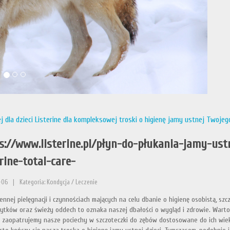
j dla dzieci Listerine dla kompleksowej troski o higienę jamy ustnej Twojeg
s://www.listerine.pl/płyn-do-płukania-jamy-us
erine-total-care-
-06
|
Kategoria: Kondycja / Leczenie
ennej pielęgnacji i czynnościach mających na celu dbanie o higienę osobistą, szc
ytków oraz świeży oddech to oznaka naszej dbałości o wygląd i zdrowie. Warto 
 zaopatrujemy nasze pociechy w szczoteczki do zębów dostosowane do ich wiek