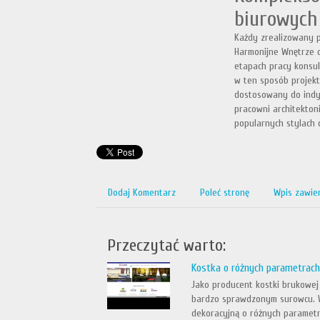
biurowych
Każdy zrealizowany p
Harmonijne Wnętrze d
etapach pracy konsul
w ten sposób projekt
dostosowany do indyw
pracowni architekton
popularnych stylach 
Dodaj Komentarz
Poleć stronę
Wpis zawie
Przeczytać warto:
Kostka o różnych parametrac
Jako producent kostki brukowej
bardzo sprawdzonym surowcu. W 
dekoracyjną o różnych paramet