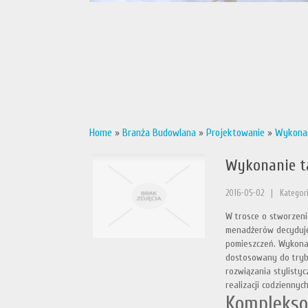
Home
»
Branża Budowlana
»
Projektowanie
»
Wykonan
Wykonanie ta
2016-05-02
|
Kategor
W trosce o stworzeni
menadżerów decyduje 
pomieszczeń. Wykonan
dostosowany do tryb
rozwiązania stylisty
realizacji codziennyc
Komplekso