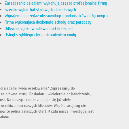
Zarządzanie osiedlami wykonują często profesjonalne firmy
Szeroki wybór hal stalowych i handlowych
Wynajem i sprzedaż niezawodnych podnośników nożycowych
Firma wykonująca doskonałe schody oraz parapety
Odlewnia cynku w odlewni metali Cemad
Usługi szybkiego cięcia strumieniem wody
tóra spełni Twoja oczekiwania? Zapraszamy do
asze główne atuty. Posiadamy wieloletnie doświadczenie,
ć. Na naszym koncie znajduje się już wiele
ać oczekiwaniom naszych klientów. Współpracujemy nie
mów to jedna z naszych ofert. Każda nasza inwestycja jest
wlane.