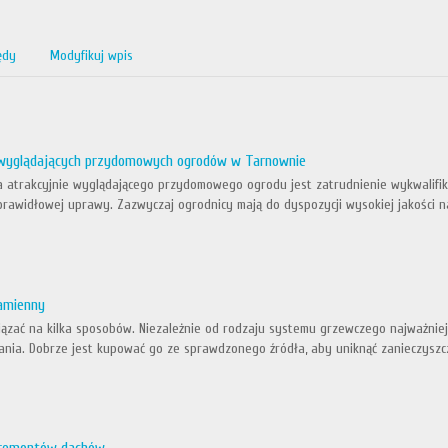
ędy
Modyfikuj wpis
 wyglądających przydomowych ogrodów w Tarnownie
atrakcyjnie wyglądającego przydomowego ogrodu jest zatrudnienie wykwalifiko
 prawidłowej uprawy. Zazwyczaj ogrodnicy mają do dyspozycji wysokiej jakości na
kamienny
zać na kilka sposobów. Niezależnie od rodzaju systemu grzewczego najważniej
nia. Dobrze jest kupować go ze sprawdzonego źródła, aby uniknąć zanieczyszczeń 