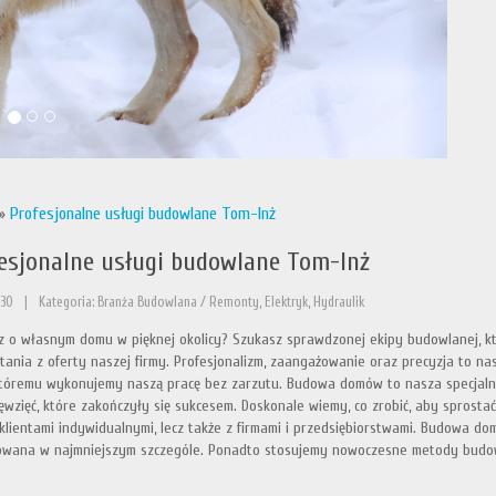
»
Profesjonalne usługi budowlane Tom-Inż
esjonalne usługi budowlane Tom-Inż
-30
|
Kategoria: Branża Budowlana / Remonty, Elektryk, Hydraulik
 o własnym domu w pięknej okolicy? Szukasz sprawdzonej ekipy budowlanej, k
tania z oferty naszej firmy. Profesjonalizm, zaangażowanie oraz precyzja to n
któremu wykonujemy naszą pracę bez zarzutu. Budowa domów to nasza specjalnoś
ęwzięć, które zakończyły się sukcesem. Doskonale wiemy, co zrobić, aby sprost
 klientami indywidualnymi, lecz także z firmami i przedsiębiorstwami. Budowa do
owana w najmniejszym szczególe. Ponadto stosujemy nowoczesne metody budo