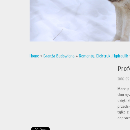
Home
»
Branża Budowlana
»
Remonty, Elektryk, Hydraulik
Prof
2016-05
Marzysz
skorzys
dzięki 
przedsi
tylko z
doprac