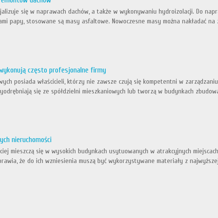
 remontów dachów
ecjalizuje się w naprawach dachów, a także w wykonywaniu hydroizolacji. Do na
ami papy, stosowane są masy asfaltowe. Nowoczesne masy można nakładać na z
wykonują często profesjonalne firmy
wych posiada właścicieli, którzy nie zawsze czują się kompetentni w zarządzani
yodrębniają się ze spółdzielni mieszkaniowych lub tworzą w budynkach zbudowa
ych nieruchomości
ściej mieszczą się w wysokich budynkach usytuowanych w atrakcyjnych miejscac
prawia, że do ich wzniesienia muszą być wykorzystywane materiały z najwyższej 