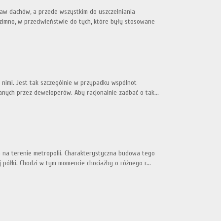
praw dachów, a przede wszystkim do uszczelniania
imno, w przeciwieństwie do tych, które były stosowane
u nimi. Jest tak szczególnie w przypadku wspólnot
nych przez deweloperów. Aby racjonalnie zadbać o tak...
h na terenie metropolii. Charakterystyczna budowa tego
półki. Chodzi w tym momencie chociażby o różnego r...