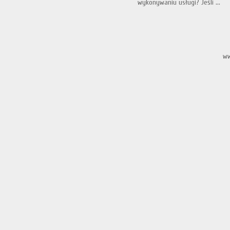
wykonywaniu usługi? Jeśli ...
ww