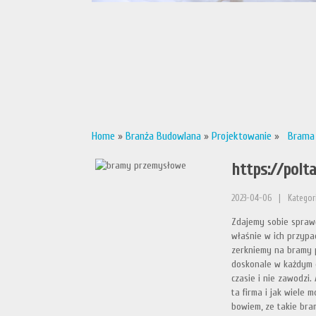
Home
»
Branża Budowlana
»
Projektowanie
»
Brama d
https://pol
2023-04-06
|
Kategor
Zdajemy sobie sprawę
właśnie w ich przypa
zerkniemy na bramy 
doskonale w każdym c
czasie i nie zawodzi.
ta firma i jak wiele 
bowiem, ze takie bra