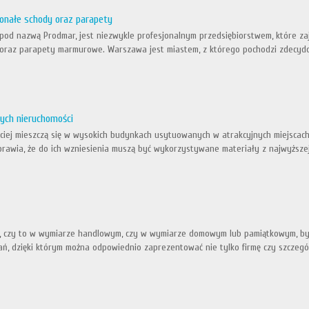
onałe schody oraz parapety
e pod nazwą Prodmar, jest niezwykle profesjonalnym przedsiębiorstwem, które za
 oraz parapety marmurowe. Warszawa jest miastem, z którego pochodzi zdecydowan
ych nieruchomości
ściej mieszczą się w wysokich budynkach usytuowanych w atrakcyjnych miejscac
prawia, że do ich wzniesienia muszą być wykorzystywane materiały z najwyższej 
, czy to w wymiarze handlowym, czy w wymiarze domowym lub pamiątkowym, byw
ań, dzięki którym można odpowiednio zaprezentować nie tylko firmę czy szczeg