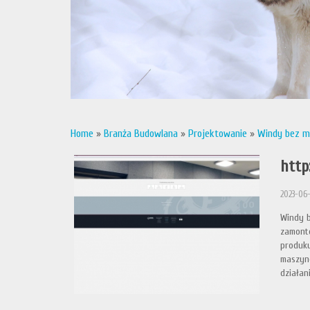
Home
»
Branża Budowlana
»
Projektowanie
»
Windy bez m
http
2023-06-
Windy b
zamonto
produku
maszyno
działan