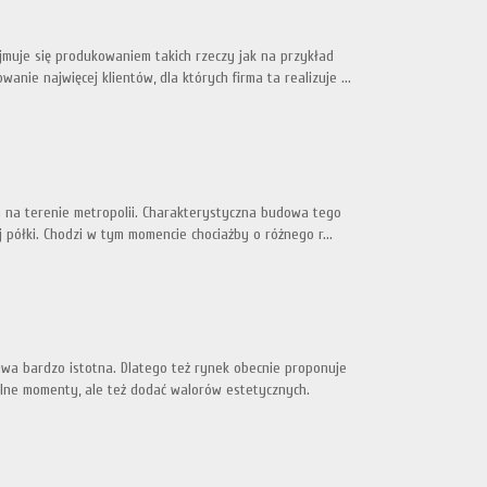
jmuje się produkowaniem takich rzeczy jak na przykład
ie najwięcej klientów, dla których firma ta realizuje ...
h na terenie metropolii. Charakterystyczna budowa tego
półki. Chodzi w tym momencie chociażby o różnego r...
a bardzo istotna. Dlatego też rynek obecnie proponuje
ólne momenty, ale też dodać walorów estetycznych.