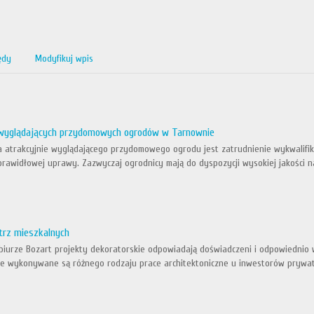
ędy
Modyfikuj wpis
 wyglądających przydomowych ogrodów w Tarnownie
atrakcyjnie wyglądającego przydomowego ogrodu jest zatrudnienie wykwalifiko
 prawidłowej uprawy. Zazwyczaj ogrodnicy mają do dyspozycji wysokiej jakości na
trz mieszkalnych
biurze Bozart projekty dekoratorskie odpowiadają doświadczeni i odpowiednio w
ie wykonywane są różnego rodzaju prace architektoniczne u inwestorów prywat