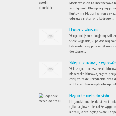
Motionfashion to internetowa hu
asortyment. Oferujemy wygodne b
Hurtownia Motionfashion zawsze
odgrywa materiał, z którego ...
I koniec z wirusami
W tym miejscu odkryjemy całkie
wiele wyjaśnią. Z pewnością tak
tak wiele razy przewinął nam si
dostępnej...
Sklep internetowy z wyposaż
W każdym pomieszczeniu biurow
niszczarka biurowa, często prz
ceny za takie urządzenia oraz 
w lokalach biurowych oferuje int
Eleganckie meble do stołu
Eleganckie meble do stołu to ni
tylko stylowe, ale także wygod
metalu, które będą trwałe i odp