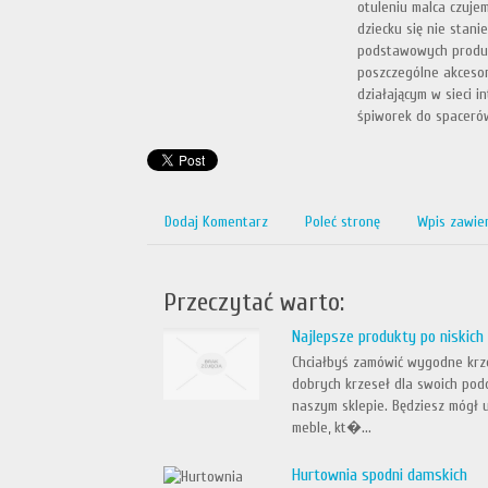
otuleniu malca czujem
dziecku się nie stani
podstawowych produkt
poszczególne akcesor
działającym w sieci i
śpiworek do spacerów
Dodaj Komentarz
Poleć stronę
Wpis zawie
Przeczytać warto:
Najlepsze produkty po niskich
Chciałbyś zamówić wygodne krze
dobrych krzeseł dla swoich podo
naszym sklepie. Będziesz mógł u
meble, kt�...
Hurtownia spodni damskich