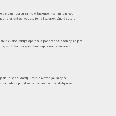
 bardziej uprzyjemnić w łazience musi się znaleźć
nych elementów wyposażenia łazienek. Znajdziesz u
st zbyt ekologicznym opałem, a ponadto wygodniejsze jest
zęściej spotykanym sposobem ogrzewania domów i...
 gdzie je spożywamy. Równie ważne jak miejsce
uchni, jadalni podstawowymi meblami są stoły oraz