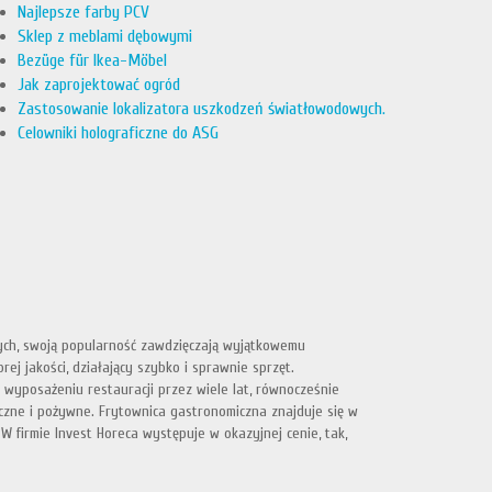
Najlepsze farby PCV
Sklep z meblami dębowymi
Bezüge für Ikea-Möbel
Jak zaprojektować ogród
Zastosowanie lokalizatora uszkodzeń światłowodowych.
Celowniki holograficzne do ASG
ych, swoją popularność zawdzięczają wyjątkowemu
ej jakości, działający szybko i sprawnie sprzęt.
yposażeniu restauracji przez wiele lat, równocześnie
zne i pożywne. Frytownica gastronomiczna znajduje się w
firmie Invest Horeca występuje w okazyjnej cenie, tak,