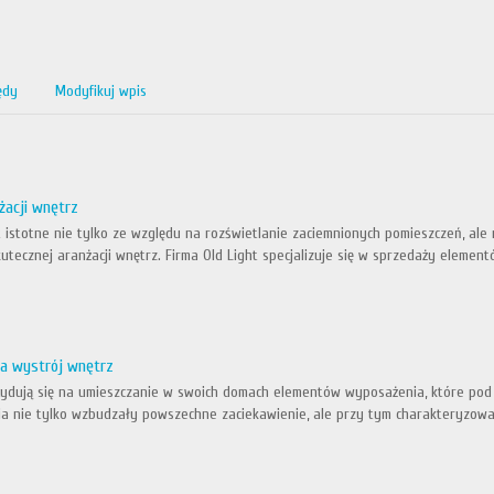
ędy
Modyfikuj wpis
żacji wnętrz
 istotne nie tylko ze względu na rozświetlanie zaciemnionych pomieszczeń, a
skutecznej aranżacji wnętrz. Firma Old Light specjalizuje się w sprzedaży eleme
a wystrój wnętrz
ecydują się na umieszczanie w swoich domach elementów wyposażenia, które pod
nia nie tylko wzbudzały powszechne zaciekawienie, ale przy tym charakteryzowa