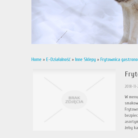
Home
»
E-Działalność
»
Inne Sklepy
»
Frytownica gastrono
Fryt
2018-11-
W menu 
smakowi
Frytown
bezpiec
asortym
żeby ka