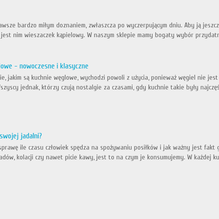
 zawsze bardzo miłym doznaniem, zwłaszcza po wyczerpującym dniu. Aby ją jeszcze
a jest nim wieszaczek kąpielowy. W naszym sklepie mamy bogaty wybór przydat
lowe - nowoczesne i klasyczne
ie, jakim są kuchnie węglowe, wychodzi powoli z użycia, ponieważ węgiel nie je
szyscy jednak, którzy czują nostalgie za czasami, gdy kuchnie takie były najc
swojej jadalni?
prawę ile czasu człowiek spędza na spożywaniu posiłków i jak ważny jest fakt
adów, kolacji czy nawet picie kawy, jest to na czym je konsumujemy. W każdej k