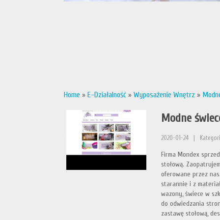
Home
»
E-Działalność
»
Wyposażenie Wnętrz
»
Modne
Modne świec
2020-01-24
|
Kategor
Firma Mondex sprzeda
stołową. Zaopatrujem
oferowane przez nas 
starannie i z materi
wazony, świece w szk
do odwiedzania stron
zastawę stołową, des