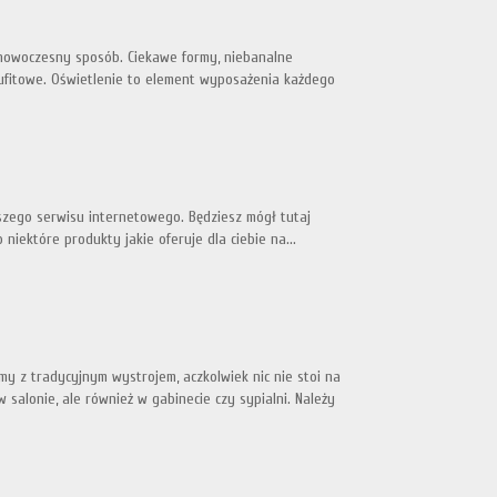
 nowoczesny sposób. Ciekawe formy, niebanalne
sufitowe. Oświetlenie to element wyposażenia każdego
szego serwisu internetowego. Będziesz mógł tutaj
o niektóre produkty jakie oferuje dla ciebie na...
y z tradycyjnym wystrojem, aczkolwiek nic nie stoi na
alonie, ale również w gabinecie czy sypialni. Należy