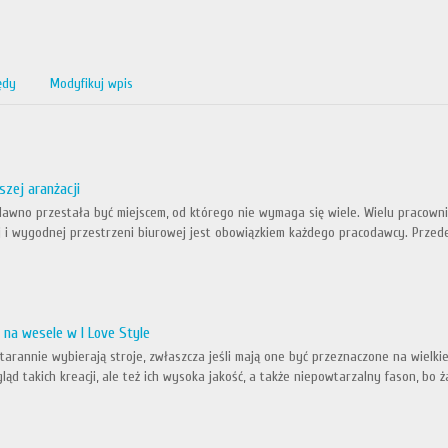
ędy
Modyfikuj wpis
szej aranżacji
dawno przestała być miejscem, od którego nie wymaga się wiele. Wielu pracowni
j i wygodnej przestrzeni biurowej jest obowiązkiem każdego pracodawcy. Przede
 na wesele w I Love Style
arannie wybierają stroje, zwłaszcza jeśli mają one być przeznaczone na wielkie
ląd takich kreacji, ale też ich wysoka jakość, a także niepowtarzalny fason, bo ż