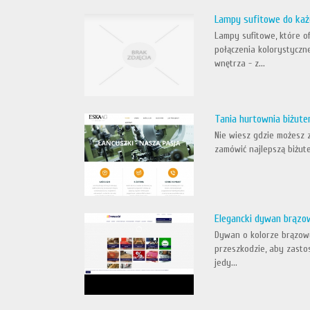
Lampy sufitowe do ka
Lampy sufitowe, które 
połączenia kolorystyczn
wnętrza - z...
Tania hurtownia biżuteri
Nie wiesz gdzie możesz 
zamówić najlepszą biżuter
Elegancki dywan brązo
Dywan o kolorze brązowy
przeszkodzie, aby zasto
jedy...