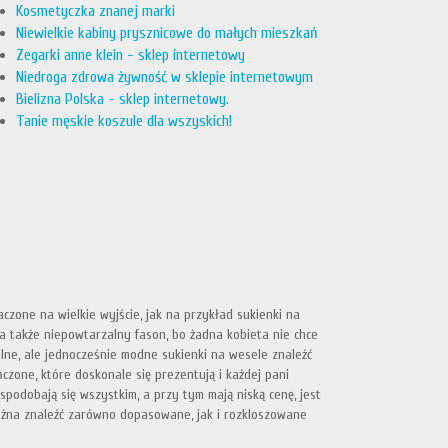
Kosmetyczka znanej marki
Niewielkie kabiny prysznicowe do małych mieszkań
Zegarki anne klein - sklep internetowy
Niedroga zdrowa żywność w sklepie internetowym
Bielizna Polska - sklep internetowy.
Tanie męskie koszule dla wszyskich!
czone na wielkie wyjście, jak na przykład sukienki na
, a także niepowtarzalny fason, bo żadna kobieta nie chce
nalne, ale jednocześnie modne sukienki na wesele znaleźć
ńczone, które doskonale się prezentują i każdej pani
spodobają się wszystkim, a przy tym mają niską cenę, jest
 można znaleźć zarówno dopasowane, jak i rozkloszowane