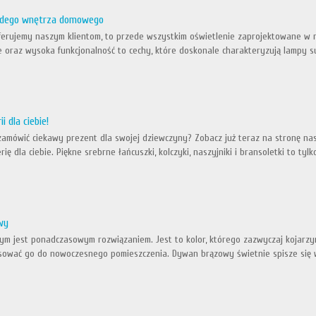
żdego wnętrza domowego
oferujemy naszym klientom, to przede wszystkim oświetlenie zaprojektowane w
e oraz wysoka funkcjonalność to cechy, które doskonale charakteryzują lampy 
i dla ciebie!
zamówić ciekawy prezent dla swojej dziewczyny? Zobacz już teraz na stronę na
ię dla ciebie. Piękne srebrne łańcuszki, kolczyki, naszyjniki i bransoletki to tylk
wy
m jest ponadczasowym rozwiązaniem. Jest to kolor, którego zazwyczaj kojarzym
sować go do nowoczesnego pomieszczenia. Dywan brązowy świetnie spisze się w s