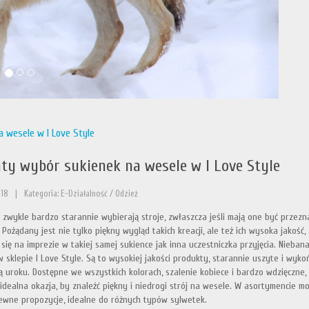
 wesele w I Love Style
ty wybór sukienek na wesele w I Love Style
-18
|
Kategoria: E-Działalność / Odzież
 zwykle bardzo starannie wybierają stroje, zwłaszcza jeśli mają one być przezna
 Pożądany jest nie tylko piękny wygląd takich kreacji, ale też ich wysoka jakość
 się na imprezie w takiej samej sukience jak inna uczestniczka przyjęcia. Nieba
 sklepie I Love Style. Są to wysokiej jakości produkty, starannie uszyte i wyko
 uroku. Dostępne we wszystkich kolorach, szalenie kobiece i bardzo wdzięczne, 
 idealna okazja, by znaleźć piękny i niedrogi strój na wesele. W asortymencie
ewne propozycje, idealne do różnych typów sylwetek.