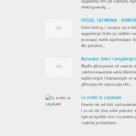
wyglądały one jak najlepiej, był
elektryzowały. ...
POŚCIEL SATYNOWA - KOMFOR
Dzień kończy i zaczyna się w łó
wygodnego łózka po ciężkim i wy
pracować, matki wychowujące dz
Ale położeni...
Naturalne, dobre i antyalergi
Mydła glicerynowe od zawsze cie
zainteresowaniem wielu klientó
wybieranych i kupowanych ze wz
gliceryny nie wysuszają skó...
Co zrobić ze szpakami
Pewnie nie od dziś zastanawiamy
i za nic nie chcą sobie polecie
tym wszystkim zna i na pewno p
szybciej pozbędziem...