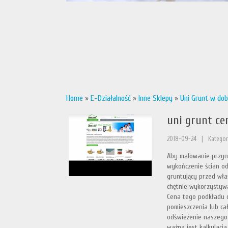
Home
»
E-Działalność
»
Inne Sklepy
»
Uni Grunt w dob
uni grunt ce
2018-09-24
|
Kategor
Aby malowanie przyni
wykończenie ścian o
gruntujący przed wł
chętnie wykorzystywa
Cena tego podkładu 
pomieszczenia lub cał
odświeżenie naszego 
ważna jest kalkulacj