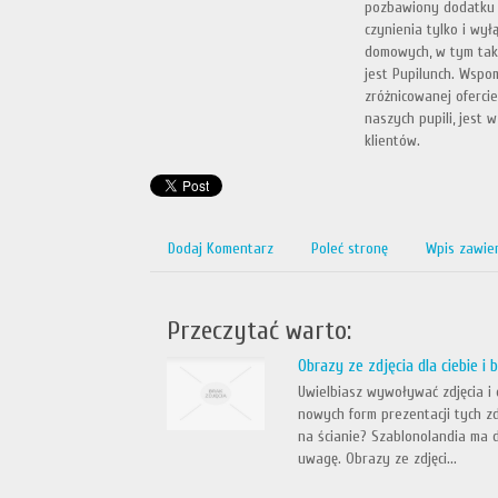
pozbawiony dodatku 
czynienia tylko i wy
domowych, w tym takż
jest Pupilunch. Wspom
zróżnicowanej oferci
naszych pupili, jest
klientów.
Dodaj Komentarz
Poleć stronę
Wpis zawie
Przeczytać warto:
Obrazy ze zdjęcia dla ciebie i b
Uwielbiasz wywoływać zdjęcia i 
nowych form prezentacji tych z
na ścianie? Szablonolandia ma d
uwagę. Obrazy ze zdjęci...