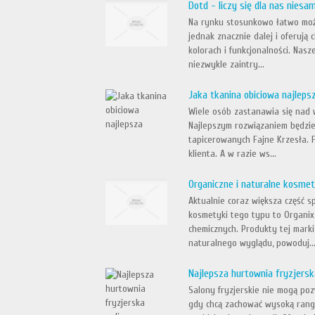
Dotd - liczy się dla nas niesa
Na rynku stosunkowo łatwo można
jednak znacznie dalej i oferują 
kolorach i funkcjonalności. Nas
niezwykle zaintry...
Jaka tkanina obiciowa najleps
Wiele osób zastanawia się nad w
Najlepszym rozwiązaniem będzie
tapicerowanych Fajne Krzesła. F
klienta. A w razie ws...
Organiczne i naturalne kosmet
Aktualnie coraz większa część 
kosmetyki tego typu to Organix
chemicznych. Produkty tej mark
naturalnego wyglądu, powoduj..
Najlepsza hurtownia fryzjersk
Salony fryzjerskie nie mogą po
gdy chcą zachować wysoką rangę