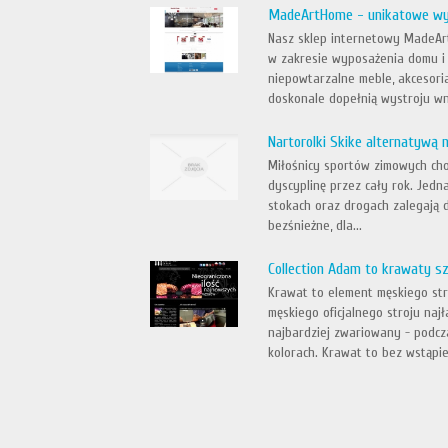
MadeArtHome - unikatowe wy
Nasz sklep internetowy MadeAr
w zakresie wyposażenia domu i 
niepowtarzalne meble, akcesori
doskonale dopełnią wystroju wnę
Nartorolki Skike alternatywą n
Miłośnicy sportów zimowych cho
dyscyplinę przez cały rok. Jed
stokach oraz drogach zalegają d
bezśnieżne, dla...
Collection Adam to krawaty sz
Krawat to element męskiego stro
męskiego oficjalnego stroju na
najbardziej zwariowany - podcz
kolorach. Krawat to bez wstąpie