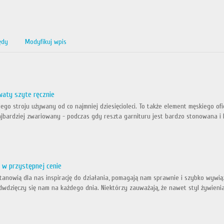
ędy
Modyfikuj wpis
waty szyte ręcznie
go stroju używany od co najmniej dziesięcioleci. To także element męskiego ofi
bardziej zwariowany - podczas gdy reszta garnituru jest bardzo stonowana i k
 w przystępnej cenie
anowią dla nas inspirację do działania, pomagają nam sprawnie i szybko wywi
dzięczy się nam na każdego dnia. Niektórzy zauważają, że nawet styl żywienia j