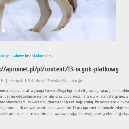
ukcje stalowe bez śladów rdzy.
://apromet.pl/pl/content/13-ocynk-platkowy
13
|
Kategoria: E-Działalność / Materiały Eksploatacyjne
onstrukcja ze stali wymaga łączeń. Mogą być nimi nity, śruby, spawy lub kombin
orność na oddziałujące na nie siły oraz odporność na warunki atmosferyczne, w
zne właściwości. Uniwersalny charakter łączeń mają śruby. Wcześniejsze cynko
zję i można ich używać praktycznie wszędzie. Firma Apromet doskonale zdaje sob
roduktach. Spełnia te oczekiwanie wprowadzając do swojej oferty elementy zł