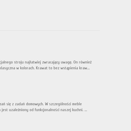
cjalnego stroju najłatwiej zwracający uwagę. On również
lasyczna w kolorach. Krawat to bez wstąpienia kraw...
ązań się z zadań domowych. W szczególności meble
est uzależniony od funkcjonalności naszej kuchni. ...