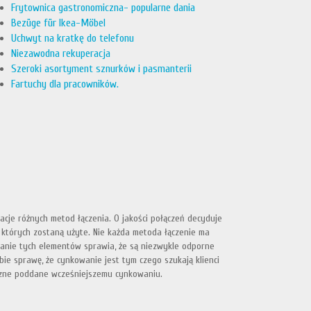
Frytownica gastronomiczna- popularne dania
Bezüge für Ikea-Möbel
Uchwyt na kratkę do telefonu
Niezawodna rekuperacja
Szeroki asortyment sznurków i pasmanterii
Fartuchy dla pracowników.
acje różnych metod łączenia. O jakości połączeń decyduje
 których zostaną użyte. Nie każda metoda łączenie ma
wanie tych elementów sprawia, że są niezwykle odporne
ie sprawę, że cynkowanie jest tym czego szukają klienci
ączne poddane wcześniejszemu cynkowaniu.