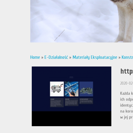
Home
»
E-Działalność
»
Materiały Eksploatacyjne
»
Konstr
http
2020-02-
Każda k
ich odp
identyc
na koro
w jej p