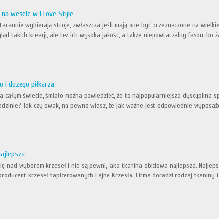
 na wesele w I Love Style
arannie wybierają stroje, zwłaszcza jeśli mają one być przeznaczone na wielkie
ląd takich kreacji, ale też ich wysoka jakość, a także niepowtarzalny fason, bo ż
 i duzego piłkarza
na całym świecie, śmiało można powiedzieć, że to najpopularniejsza dyscyplina
iedzinie? Tak czy owak, na pewno wiesz, że jak ważne jest odpowiednie wyposaże
najlepsza
ię nad wyborem krzeseł i nie są pewni, jaka tkanina obiciowa najlepsza. Najle
producent krzeseł tapicerowanych Fajne Krzesła. Firma doradzi rodzaj tkaniny i 