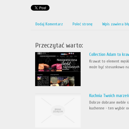
Dodaj Komentarz
Poleć stronę
Wpis zawiera bł
Przeczytać warto:
Collection Adam to kra
Krawat to element męskie
może być stosunkowo naj
Kuchnia Twoich marzeń
Dobrze dobrane meble st
kuchenne - ten wybór odw