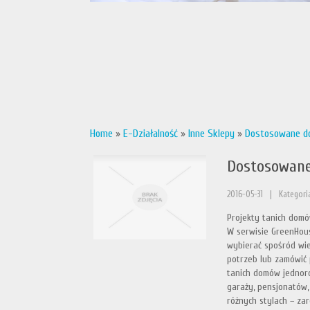
Home
»
E-Działalność
»
Inne Sklepy
»
Dostosowane do
Dostosowane
2016-05-31
|
Kategoria
Projekty tanich domó
W serwisie GreenHous
wybierać spośród wie
potrzeb lub zamówić 
tanich domów jednoro
garaży, pensjonatów
różnych stylach – zar