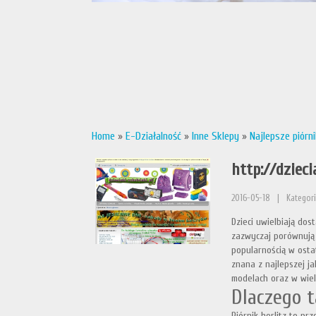
Home
»
E-Działalność
»
Inne Sklepy
»
Najlepsze piórni
http://dzieci
2016-05-18
|
Kategori
Dzieci uwielbiają dos
zazwyczaj porównują 
popularnością w ostat
znana z najlepszej j
modelach oraz w wiel
Dlaczego t
Piórnik herlitz to pr