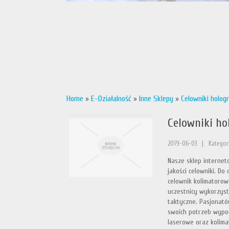
Home
»
E-Działalność
»
Inne Sklepy
»
Celowniki holog
Celowniki ho
2019-06-03
|
Kategori
Nasze sklep internet
jakości celowniki. D
celownik kolimatorowy
uczestnicy wykorzystu
taktyczne. Pasjonató
swoich potrzeb wypos
laserowe oraz kolima