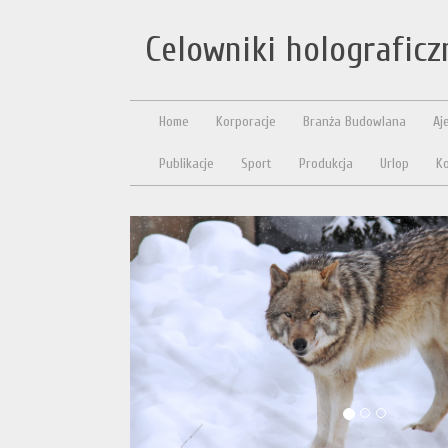
Celowniki holografic
Home
Korporacje
Branża Budowlana
Aj
Publikacje
Sport
Produkcja
Urlop
Ko