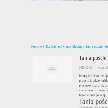
Home
»
E-Działalność
»
Inne Sklepy
»
Tania pościel do
Tania pościel
2017-02-20
|
Kategori
Dobry hotel to nie ty
przystań, gdzie każdy
placówek stara się z
sprzedając stylową p
terenie całego kraju.
Tania pości
Zachęcamy do hurtow