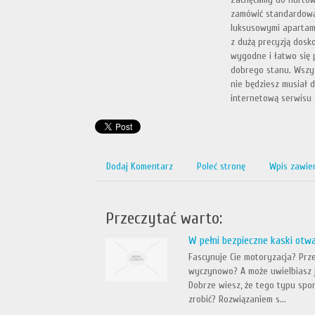
zamówić standardową p
luksusowymi apartam
z dużą precyzją dosko
wygodne i łatwo się 
dobrego stanu. Wszys
nie będziesz musiał 
internetową serwisu 
Dodaj Komentarz
Poleć stronę
Wpis zawie
Przeczytać warto:
W pełni bezpieczne kaski otw
Fascynuje Cie motoryzacja? Prze
wyczynowo? A może uwielbiasz j
Dobrze wiesz, że tego typu spor
zrobić? Rozwiązaniem s...