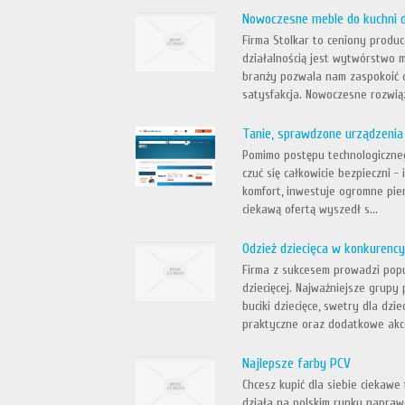
Nowoczesne meble do kuchni 
Firma Stolkar to ceniony produ
działalnością jest wytwórstwo m
branży pozwala nam zaspokoić oc
satysfakcja. Nowoczesne rozwiąz
Tanie, sprawdzone urządzeni
Pomimo postępu technologiczne
czuć się całkowicie bezpieczni 
komfort, inwestuje ogromne pi
ciekawą ofertą wyszedł s...
Odzież dziecięca w konkurenc
Firma z sukcesem prowadzi popu
dziecięcej. Najważniejsze grup
buciki dziecięce, swetry dla dz
praktyczne oraz dodatkowe akces
Najlepsze farby PCV
Chcesz kupić dla siebie ciekawe
działa na polskim rynku napraw