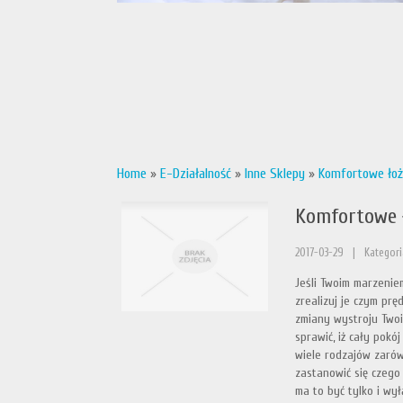
Home
»
E-Działalność
»
Inne Sklepy
»
Komfortowe łoż
Komfortowe ł
2017-03-29
|
Kategori
Jeśli Twoim marzeniem
zrealizuj je czym prę
zmiany wystroju Two
sprawić, iż cały pok
wiele rodzajów zarów
zastanowić się czego
ma to być tylko i wył